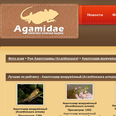
Новости
Ф
Фото агам
>
Род Акантозавры (Acanthosaura)
>
Акантозавр вооружённ
Лучшие по рейтингу - Акантозавр вооружённый (Acanthosaura armata
Акантозавр вооружённый
Ак
(Acanthosaura armata)
Акантозавр вооружённый
Просмотров: 1302
(Acanthosaura armata)
Акантозавр вооружённый
Просмотров: 1390
Ак