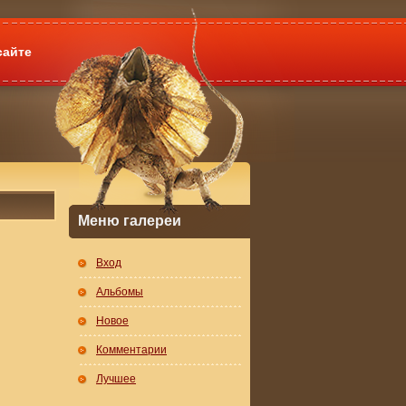
сайте
Меню галереи
Вход
Альбомы
Новое
Комментарии
Лучшее