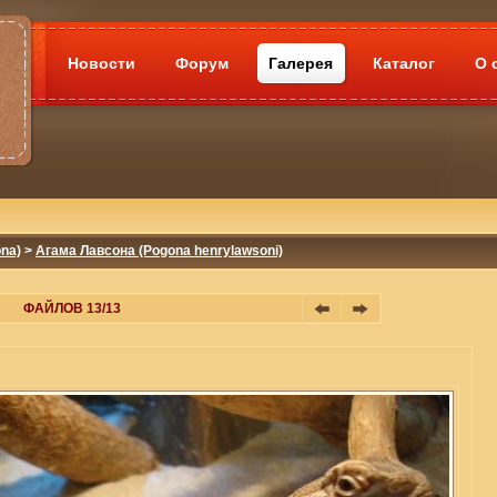
Новости
Форум
Галерея
Каталог
О 
na)
>
Агама Лавсона (Pogona henrylawsoni)
ФАЙЛОВ 13/13