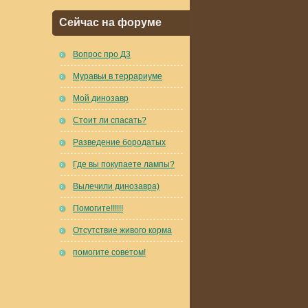
Сейчас на форуме
Вопрос про Д3
Муравьи в террариуме
Мой динозавр
Стоит ли спасать?
Разведение бородатых
Где вы покупаете лампы?
Вылечили динозавра)
Помогите!!!!!!
Отсутствие живого корма
помогите советом!