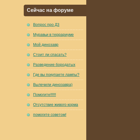
Сейчас на форуме
Вопрос про Д3
Муравьи в террариуме
Мой динозавр
Стоит ли спасать?
Разведение бородатых
Где вы покупаете лампы?
Вылечили динозавра)
Помогите!!!!!!
Отсутствие живого корма
помогите советом!