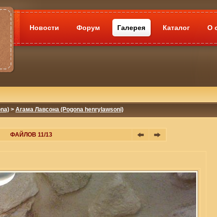
Новости
Форум
Галерея
Каталог
О 
na)
>
Агама Лавсона (Pogona henrylawsoni)
ФАЙЛОВ 11/13