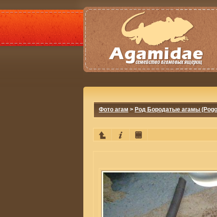
Фото агам
>
Род Бородатые агамы (Pogo