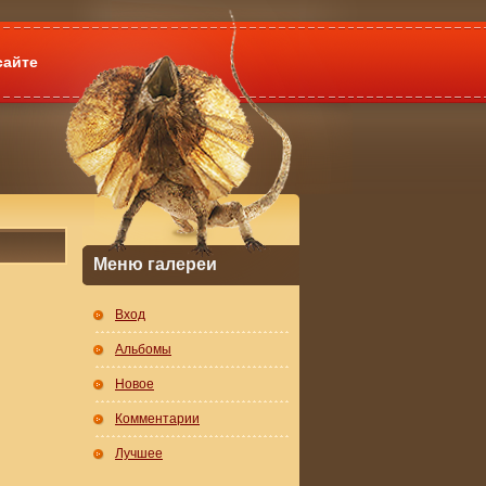
сайте
Меню галереи
Вход
Альбомы
Новое
Комментарии
Лучшее