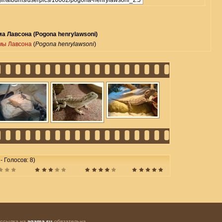
а Лавсона (Pogona henrylawsoni)
мы Лавсона
(
Pogona henrylawsoni
)
 - Голосов: 8)
 ссылка на
agama.su
обязательна.