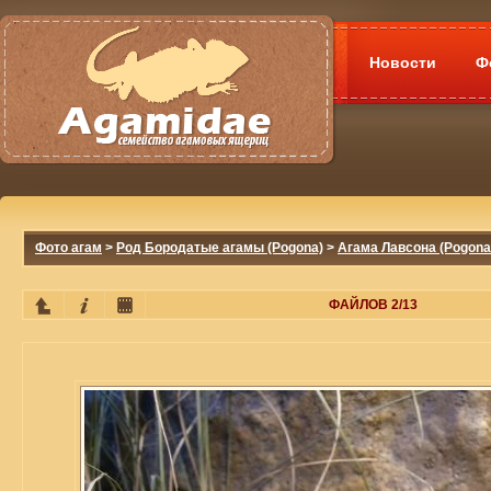
Новости
Ф
Фото агам
>
Род Бородатые агамы (Pogona)
>
Агама Лавсона (Pogona
ФАЙЛОВ 2/13