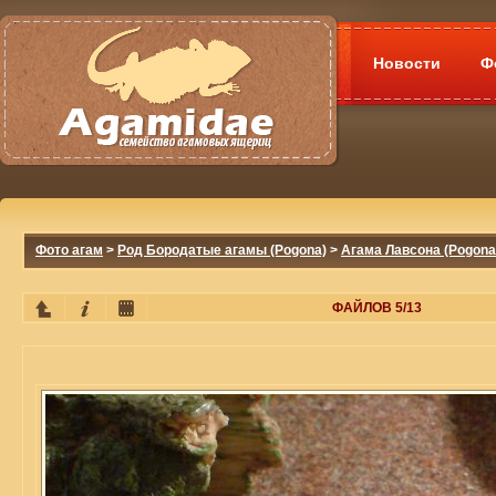
Новости
Ф
Фото агам
>
Род Бородатые агамы (Pogona)
>
Агама Лавсона (Pogona
ФАЙЛОВ 5/13