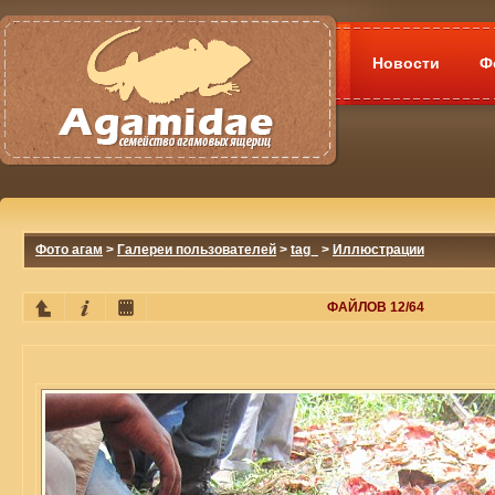
Новости
Ф
Фото агам
>
Галереи пользователей
>
tag_
>
Иллюстрации
ФАЙЛОВ 12/64