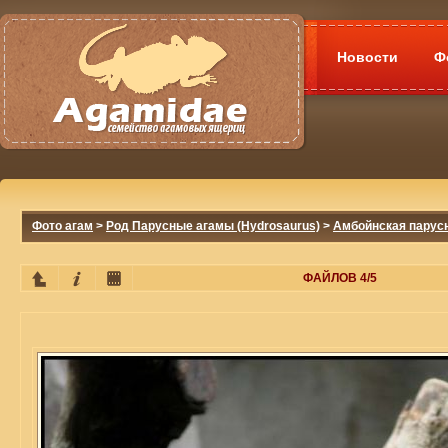
Новости
Ф
Фото агам
>
Род Парусные агамы (Hydrosaurus)
>
Амбойнская парусн
ФАЙЛОВ 4/5