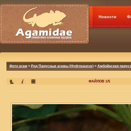
Новости
Ф
Фото агам
>
Род Парусные агамы (Hydrosaurus)
>
Амбойнская парусн
ФАЙЛОВ 1/5