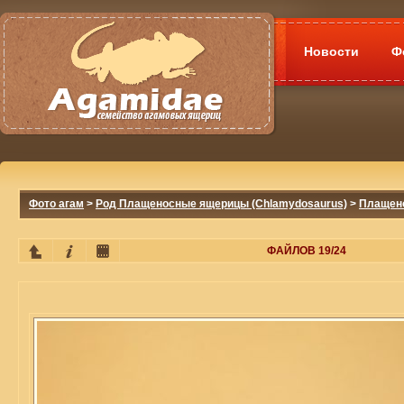
Новости
Ф
Фото агам
>
Род Плащеносные ящерицы (Chlamydosaurus)
>
Плащено
ФАЙЛОВ 19/24