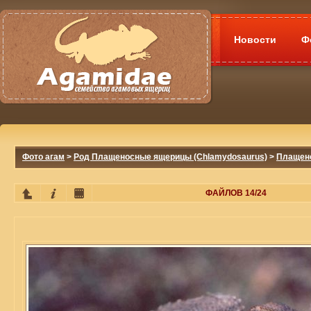
Новости
Ф
Фото агам
>
Род Плащеносные ящерицы (Chlamydosaurus)
>
Плащено
ФАЙЛОВ 14/24