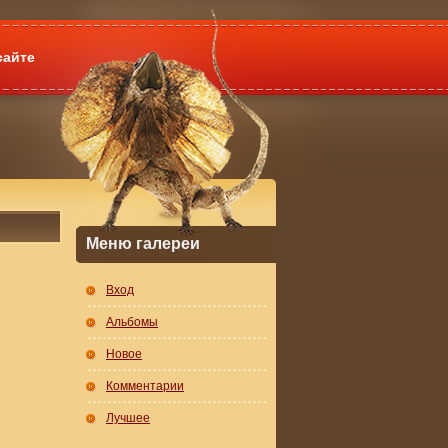
сайте
Меню галереи
Вход
Альбомы
Новое
Комментарии
Лучшее