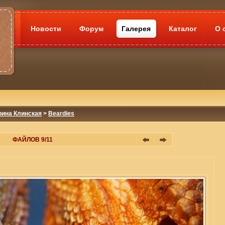
Новости
Форум
Галерея
Каталог
О 
рина Клинская
>
Beardies
ФАЙЛОВ 9/11