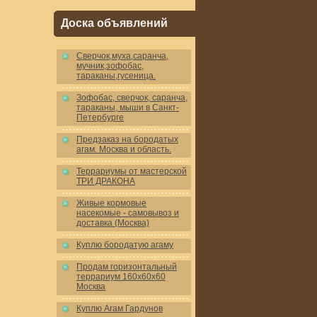
Доска объявлений
Cверчок,муха,саранча,
мучник,зофобас,
тараканы,гусеница.
Зофобас, сверчок, саранча,
тараканы, мыши в Санкт-
Петербурге
Предзаказ на бородатых
агам. Москва и область.
Террариумы от мастерской
ТРИ ДРАКОНА
Живые кормовые
насекомые - самовывоз и
доставка (Москва)
Куплю бородатую агаму
Продам горизонтальный
террариум 160x60x60
Москва
Куплю Агам Гардунов