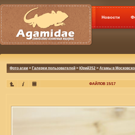
Новости
Ф
Фото агам
>
Галереи пользователей
>
Юрий352
>
Агамы в Московско
ФАЙЛОВ 15/17