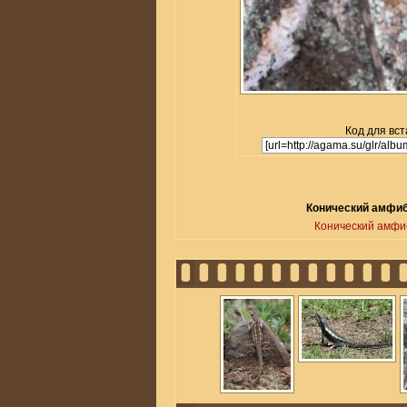
Код для вст
Конический амфиб
Конический амфи