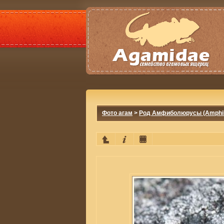
Фото агам
>
Род Амфиболюрусы (Amphib