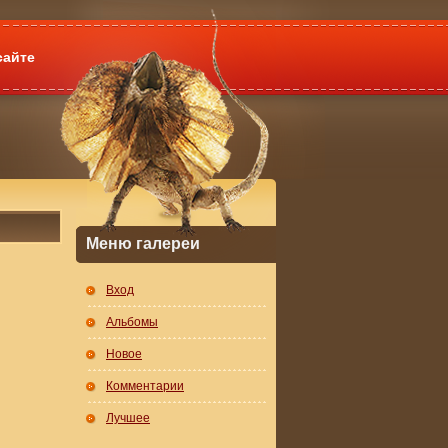
сайте
Меню галереи
Вход
Альбомы
Новое
Комментарии
Лучшее