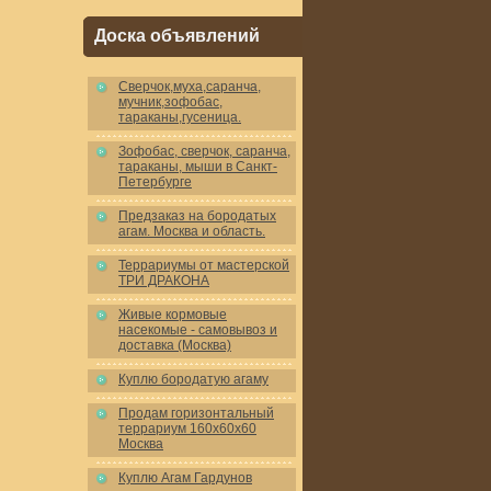
Доска объявлений
Cверчок,муха,саранча,
мучник,зофобас,
тараканы,гусеница.
Зофобас, сверчок, саранча,
тараканы, мыши в Санкт-
Петербурге
Предзаказ на бородатых
агам. Москва и область.
Террариумы от мастерской
ТРИ ДРАКОНА
Живые кормовые
насекомые - самовывоз и
доставка (Москва)
Куплю бородатую агаму
Продам горизонтальный
террариум 160x60x60
Москва
Куплю Агам Гардунов