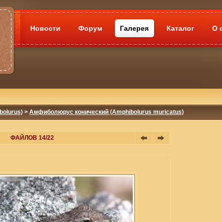
Новости
Форум
Галерея
Каталог
О 
olurus)
>
Амфиболюрус конический (Amphibolurus muricatus)
ФАЙЛОВ 14/22