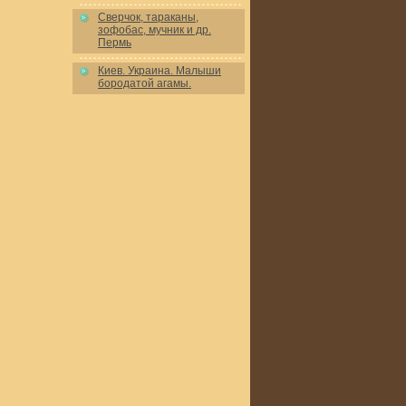
Сверчок, тараканы,
зофобас, мучник и др.
Пермь
Киев. Украина. Малыши
бородатой агамы.