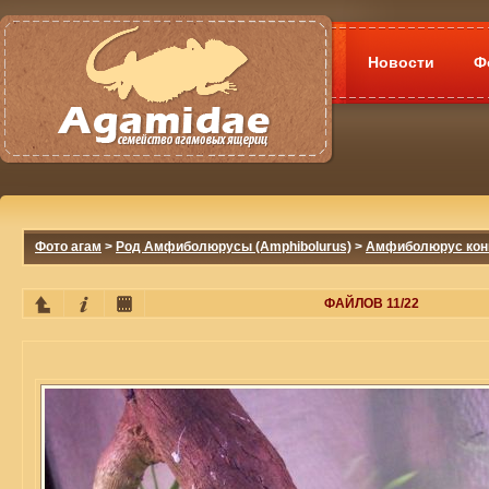
Новости
Ф
Фото агам
>
Род Амфиболюрусы (Amphibolurus)
>
Амфиболюрус конич
ФАЙЛОВ 11/22