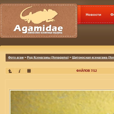
Новости
Ф
Фото агам
>
Род Ксенагамы (Xenagama)
>
Щитоносная ксенагама (Xena
ФАЙЛОВ 7/12