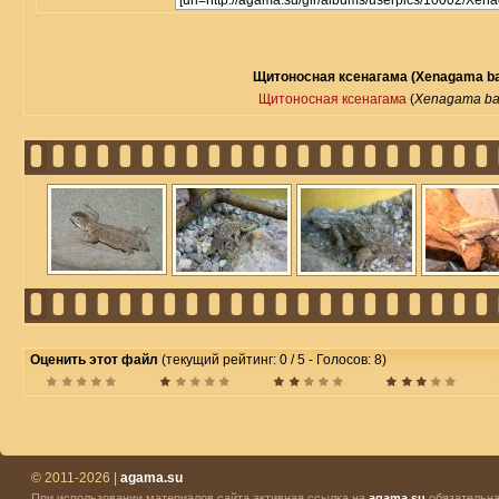
Щитоносная ксенагама (Xenagama bati
Щитоносная ксенагама
(
Xenagama bati
Оценить этот файл
(текущий рейтинг: 0 / 5 - Голосов: 8)
© 2011-2026 |
agama.su
При использовании материалов сайта активная ссылка на
agama.su
обязательна