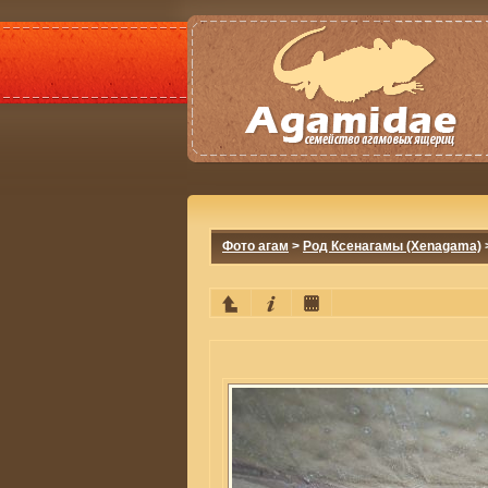
Фото агам
>
Род Ксенагамы (Xenagama)