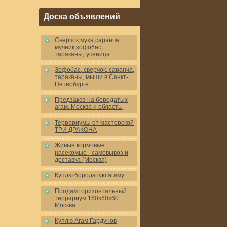
Доска объявлений
Cверчок,муха,саранча,
мучник,зофобас,
тараканы,гусеница.
Зофобас, сверчок, саранча,
тараканы, мыши в Санкт-
Петербурге
Предзаказ на бородатых
агам. Москва и область.
Террариумы от мастерской
ТРИ ДРАКОНА
Живые кормовые
насекомые - самовывоз и
доставка (Москва)
Куплю бородатую агаму
Продам горизонтальный
террариум 160x60x60
Москва
Куплю Агам Гардунов