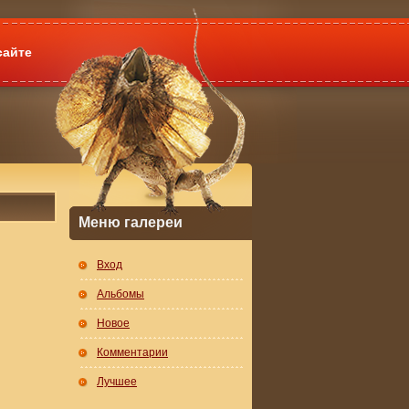
сайте
Меню галереи
Вход
Альбомы
Новое
Комментарии
Лучшее