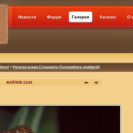
Новости
Форум
Галерея
Каталог
О 
hora)
>
Рогатая агама Стоддарта (Ceratophora stoddartii)
ФАЙЛОВ 21/26