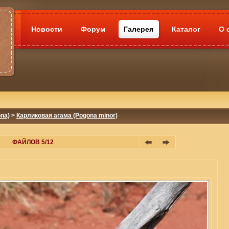
Новости
Форум
Галерея
Каталог
О 
na)
>
Карликовая агама (Pogona minor)
ФАЙЛОВ 5/12