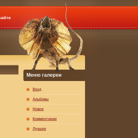
сайте
Меню галереи
Вход
Альбомы
Новое
Комментарии
Лучшее