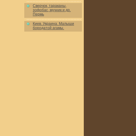
Сверчок, тараканы,
зофобас, мучник и др.
Пермь
Киев. Украина. Малыши
бородатой агамы.