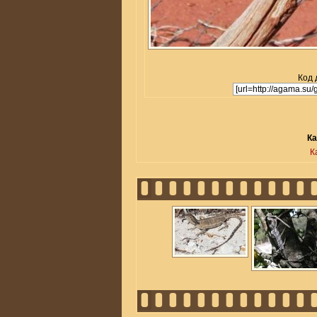
Код 
Ка
К