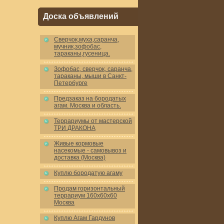
Доска объявлений
Cверчок,муха,саранча,
мучник,зофобас,
тараканы,гусеница.
Зофобас, сверчок, саранча,
тараканы, мыши в Санкт-
Петербурге
Предзаказ на бородатых
агам. Москва и область.
Террариумы от мастерской
ТРИ ДРАКОНА
Живые кормовые
насекомые - самовывоз и
доставка (Москва)
Куплю бородатую агаму
Продам горизонтальный
террариум 160x60x60
Москва
Куплю Агам Гардунов