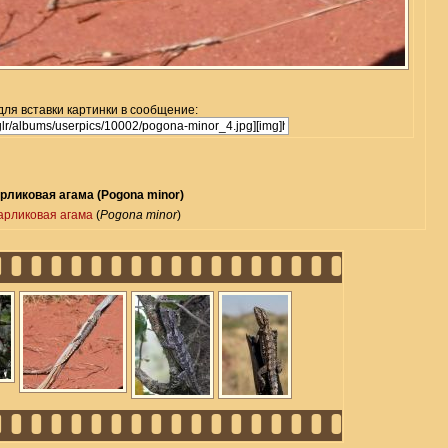
для вставки картинки в сообщение:
рликовая агама (Pogona minor)
арликовая агама
(
Pogona minor
)