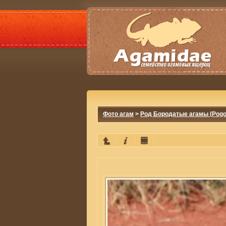
Фото агам
>
Род Бородатые агамы (Pogo