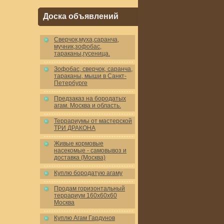
Доска объявлений
Cверчок,муха,саранча,
мучник,зофобас,
тараканы,гусеница.
Зофобас, сверчок, саранча,
тараканы, мыши в Санкт-
Петербурге
Предзаказ на бородатых
агам. Москва и область.
Террариумы от мастерской
ТРИ ДРАКОНА
Живые кормовые
насекомые - самовывоз и
доставка (Москва)
Куплю бородатую агаму
Продам горизонтальный
террариум 160x60x60
Москва
Куплю Агам Гардунов