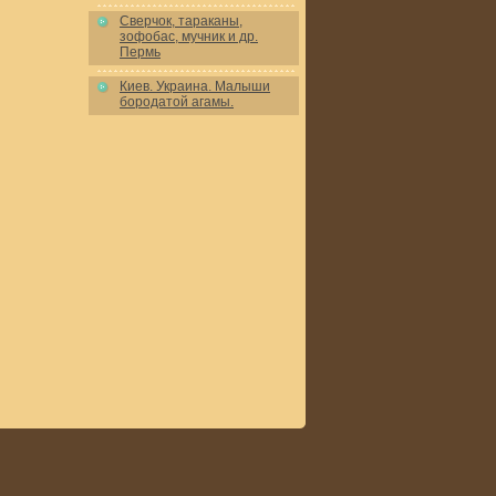
Сверчок, тараканы,
зофобас, мучник и др.
Пермь
Киев. Украина. Малыши
бородатой агамы.