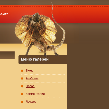
сайте
Меню галереи
Вход
Альбомы
Новое
Комментарии
Лучшее