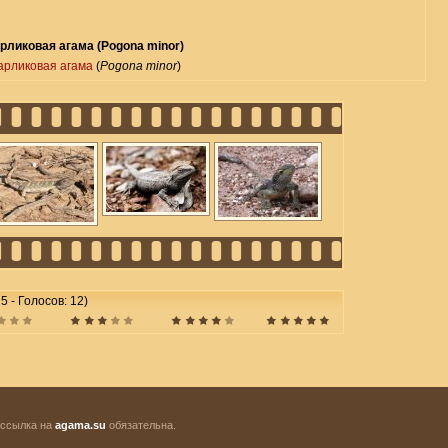
рликовая агама (Pogona minor)
арликовая агама
(
Pogona minor
)
 5 - Голосов: 12)
 ссылка на
agama.su
обязательна.