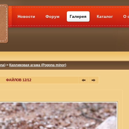
Новости
Форум
Галерея
Каталог
О 
na)
>
Карликовая агама (Pogona minor)
ФАЙЛОВ 12/12