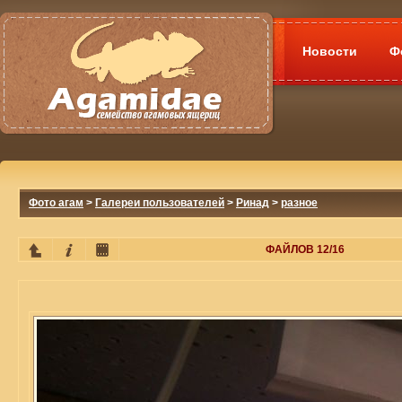
Новости
Ф
Фото агам
>
Галереи пользователей
>
Ринад
>
разное
ФАЙЛОВ 12/16