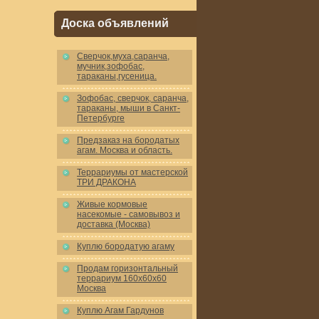
Доска объявлений
Cверчок,муха,саранча,
мучник,зофобас,
тараканы,гусеница.
Зофобас, сверчок, саранча,
тараканы, мыши в Санкт-
Петербурге
Предзаказ на бородатых
агам. Москва и область.
Террариумы от мастерской
ТРИ ДРАКОНА
Живые кормовые
насекомые - самовывоз и
доставка (Москва)
Куплю бородатую агаму
Продам горизонтальный
террариум 160x60x60
Москва
Куплю Агам Гардунов