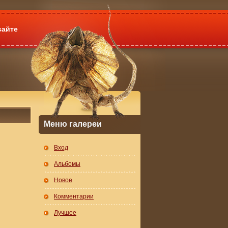
сайте
Меню галереи
Вход
Альбомы
Новое
Комментарии
Лучшее