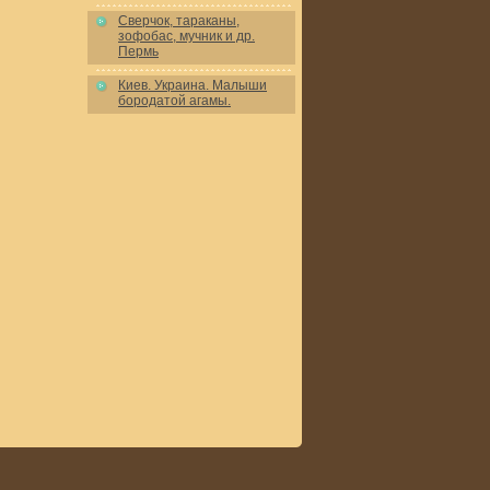
Сверчок, тараканы,
зофобас, мучник и др.
Пермь
Киев. Украина. Малыши
бородатой агамы.