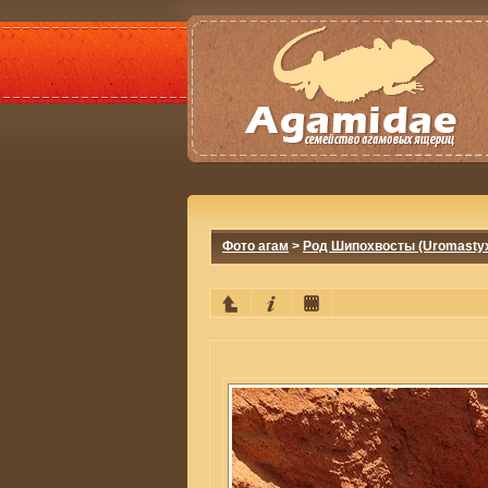
Фото агам
>
Род Шипохвосты (Uromasty