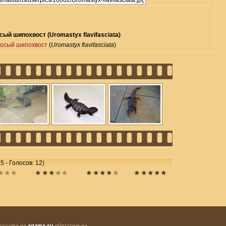
ый шипохвост (Uromastyx flavifasciata)
осый шипохвост
(
Uromastyx flavifasciata
)
 5 - Голосов: 12)
 ссылка на
agama.su
обязательна.