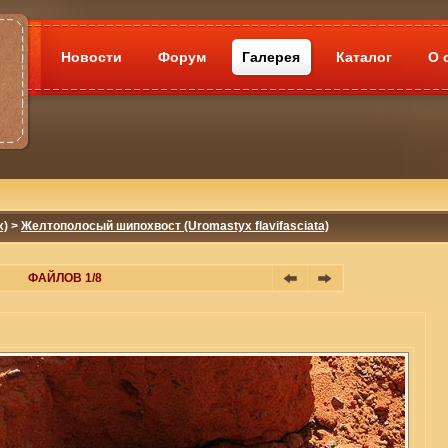
Новости
Форум
Галерея
Каталог
О 
x)
>
Желтополосый шипохвост (Uromastyx flavifasciata)
ФАЙЛОВ 1/8