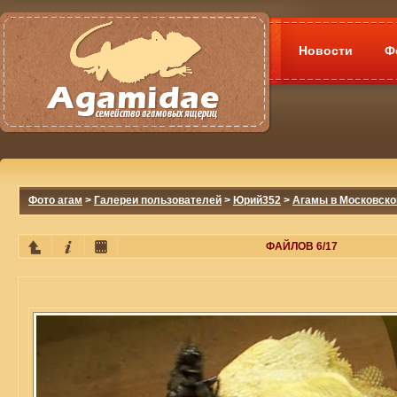
Новости
Ф
Фото агам
>
Галереи пользователей
>
Юрий352
>
Агамы в Московско
ФАЙЛОВ 6/17