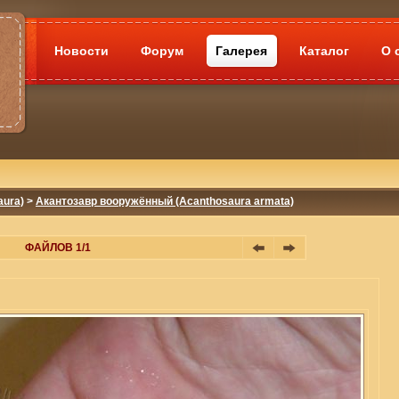
Новости
Форум
Галерея
Каталог
О 
aura)
>
Акантозавр вооружённый (Acanthosaura armata)
ФАЙЛОВ 1/1