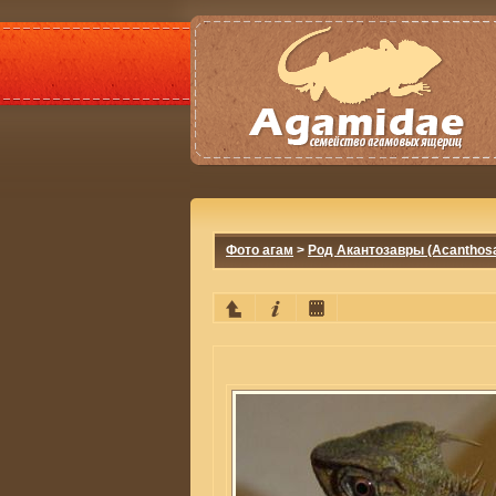
Фото агам
>
Род Акантозавры (Acanthos