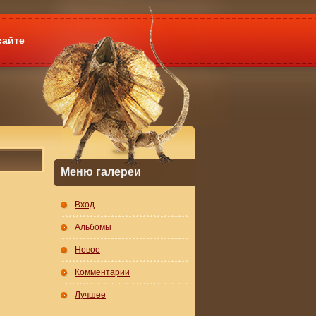
сайте
Меню галереи
Вход
Альбомы
Новое
Комментарии
Лучшее