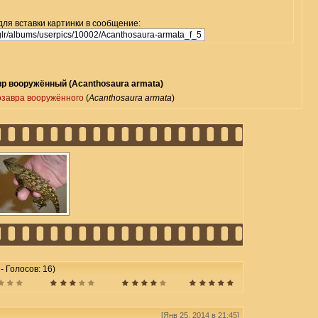
для вставки картинки в сообщение:
р вооружённый (Acanthosaura armata)
озавра вооружённого
(
Acanthosaura armata
)
 - Голосов: 16)
[Янв 25, 2014 в 21:45]