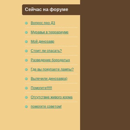
Сейчас на форуме
Вопрос про Д3
Муравьи в террариуме
Мой динозавр
Стоит ли спасать?
Разведение бородатых
Где вы покупаете лампы?
Вылечили динозавра)
Помогите!!!!!!
Отсутствие живого корма
помогите советом!