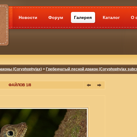
Новости
Форум
Галерея
Каталог
О 
аконы (Coryphophylax)
>
Гребенчатый лесной дракон (Coryphophylax subcr
ФАЙЛОВ 1/8