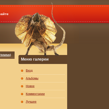
сайте
istatus)
Меню галереи
Вход
Альбомы
Новое
Комментарии
Лучшее