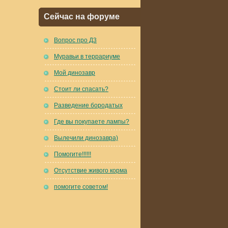
Сейчас на форуме
Вопрос про Д3
Муравьи в террариуме
Мой динозавр
Стоит ли спасать?
Разведение бородатых
Где вы покупаете лампы?
Вылечили динозавра)
Помогите!!!!!!
Отсутствие живого корма
помогите советом!