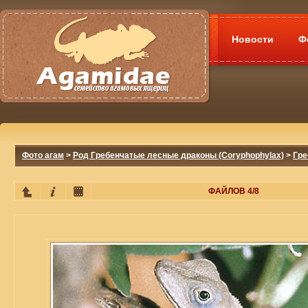
Новости
Ф
Фото агам
>
Род Гребенчатые лесные драконы (Coryphophylax)
>
Гре
ФАЙЛОВ 4/8