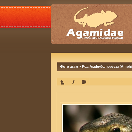
Фото агам
>
Род Амфиболюрусы (Amphib