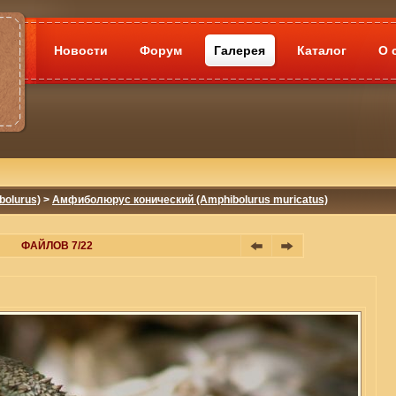
Новости
Форум
Галерея
Каталог
О 
olurus)
>
Амфиболюрус конический (Amphibolurus muricatus)
ФАЙЛОВ 7/22