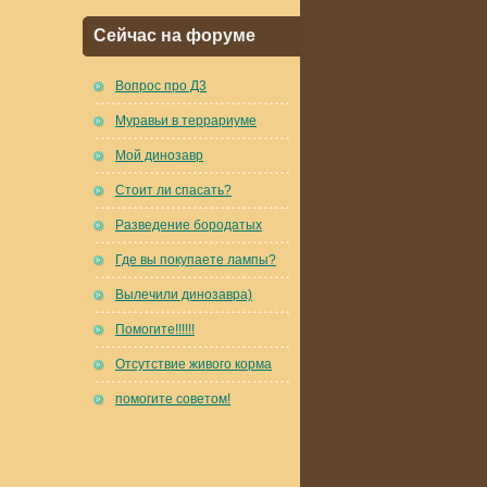
Сейчас на форуме
Вопрос про Д3
Муравьи в террариуме
Мой динозавр
Стоит ли спасать?
Разведение бородатых
Где вы покупаете лампы?
Вылечили динозавра)
Помогите!!!!!!
Отсутствие живого корма
помогите советом!