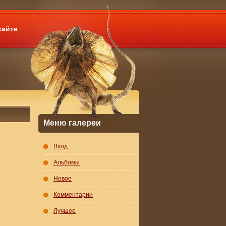
сайте
Меню галереи
Вход
Альбомы
Новое
Комментарии
Лучшее