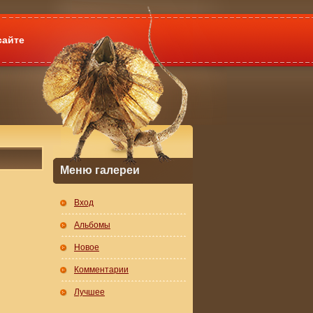
сайте
Меню галереи
Вход
Альбомы
Новое
Комментарии
Лучшее