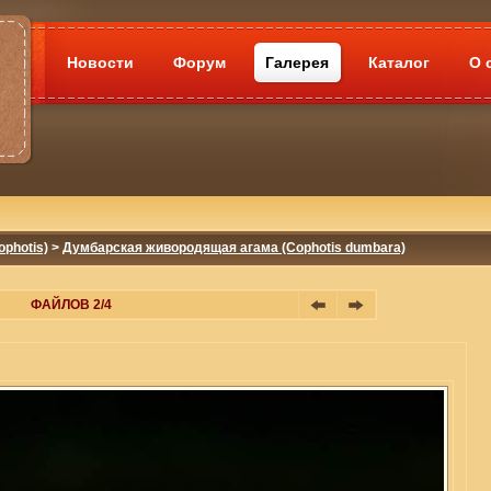
Новости
Форум
Галерея
Каталог
О 
photis)
>
Думбарская живородящая агама (Cophotis dumbara)
ФАЙЛОВ 2/4