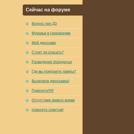
Сейчас на форуме
Вопрос про Д3
Муравьи в террариуме
Мой динозавр
Стоит ли спасать?
Разведение бородатых
Где вы покупаете лампы?
Вылечили динозавра)
Помогите!!!!!!
Отсутствие живого корма
помогите советом!