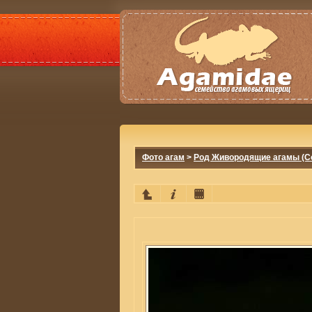
Фото агам
>
Род Живородящие агамы (Co