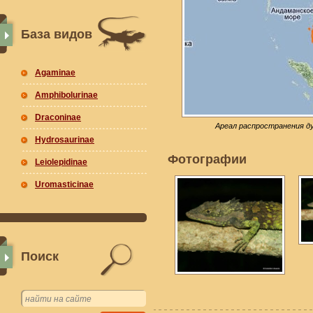
База видов
Agaminae
Amphibolurinae
Draconinae
Ареал распространения ду
Hydrosaurinae
Фотографии
Leiolepidinae
Uromasticinae
Поиск