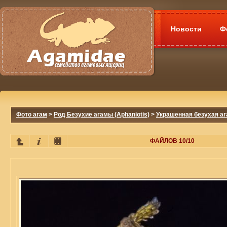
Новости
Ф
Фото агам
>
Род Безухие агамы (Aphaniotis)
>
Украшенная безухая ага
ФАЙЛОВ 10/10