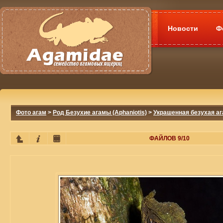
Новости
Ф
Фото агам
>
Род Безухие агамы (Aphaniotis)
>
Украшенная безухая ага
ФАЙЛОВ 9/10