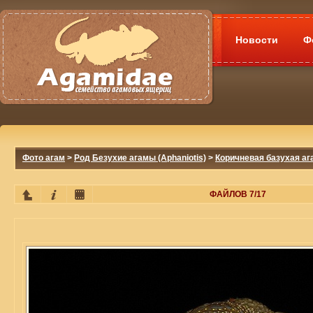
Новости
Ф
Фото агам
>
Род Безухие агамы (Aphaniotis)
>
Коричневая базухая ага
ФАЙЛОВ 7/17