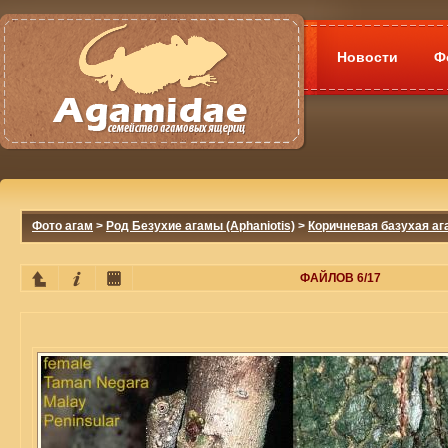
Новости
Ф
Фото агам
>
Род Безухие агамы (Aphaniotis)
>
Коричневая базухая ага
ФАЙЛОВ 6/17