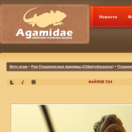
Новости
Ф
Фото агам
>
Род Плащеносные ящерицы (Chlamydosaurus)
>
Плащено
ФАЙЛОВ 7/24