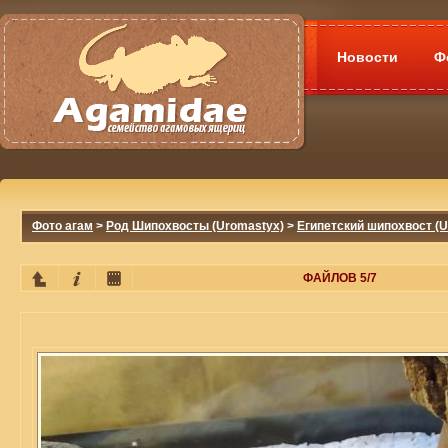
Новости
Ф
Фото агам
>
Род Шипохвосты (Uromastyx)
>
Египетский шипохвост (U
ФАЙЛОВ 5/7