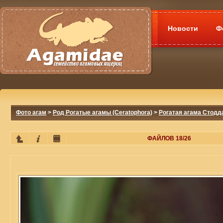
Новости
Ф
Фото агам
>
Род Рогатые агамы (Ceratophora)
>
Рогатая агама Стоддар
ФАЙЛОВ 18/26