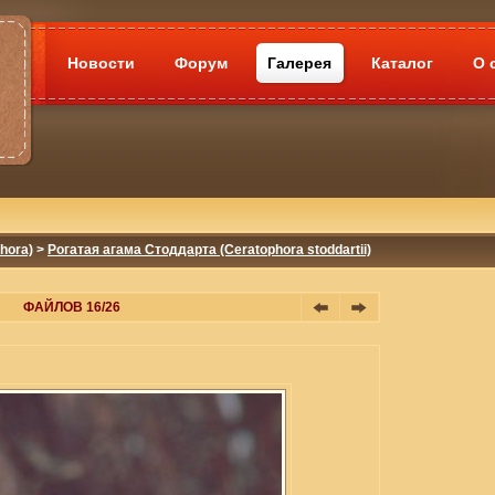
Новости
Форум
Галерея
Каталог
О 
hora)
>
Рогатая агама Стоддарта (Ceratophora stoddartii)
ФАЙЛОВ 16/26