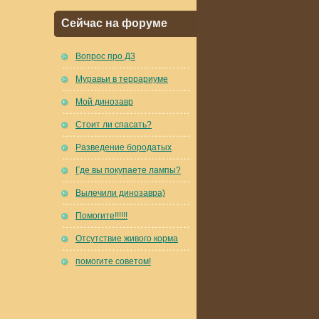
Сейчас на форуме
Вопрос про Д3
Муравьи в террариуме
Мой динозавр
Стоит ли спасать?
Разведение бородатых
Где вы покупаете лампы?
Вылечили динозавра)
Помогите!!!!!!
Отсутствие живого корма
помогите советом!