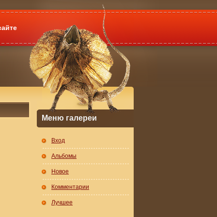
сайте
Меню галереи
Вход
Альбомы
Новое
Комментарии
Лучшее