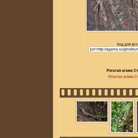
Код для вст
Рогатая агама Ст
Рогатая агама С