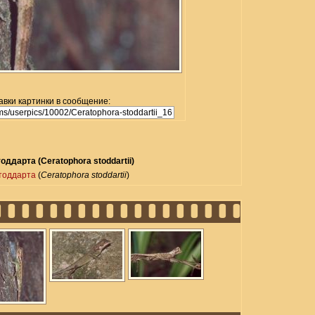
авки картинки в сообщение:
оддарта (Ceratophora stoddartii)
тоддарта
(
Ceratophora stoddartii
)