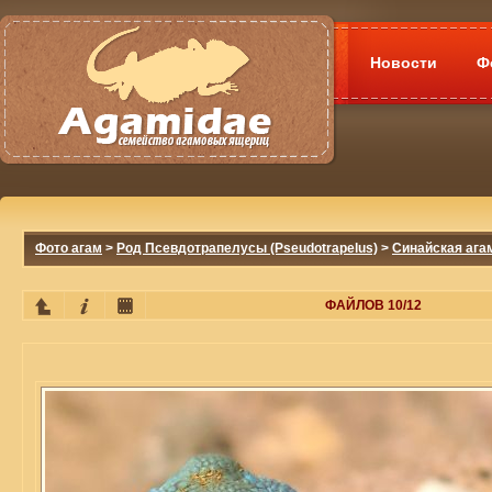
Новости
Ф
Фото агам
>
Род Псевдотрапелусы (Pseudotrapelus)
>
Синайская агам
ФАЙЛОВ 10/12