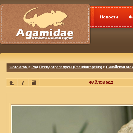
Новости
Ф
Фото агам
>
Род Псевдотрапелусы (Pseudotrapelus)
>
Синайская агам
ФАЙЛОВ 5/12