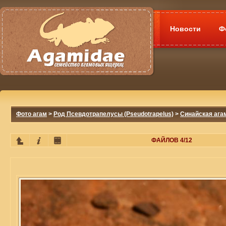
Новости
Ф
Фото агам
>
Род Псевдотрапелусы (Pseudotrapelus)
>
Синайская агам
ФАЙЛОВ 4/12