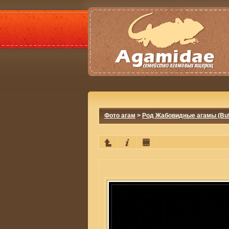
Фото агам
>
Род Жабовидные агамы (Buf