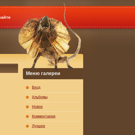
сайте
Меню галереи
Вход
Альбомы
Новое
Комментарии
Лучшее