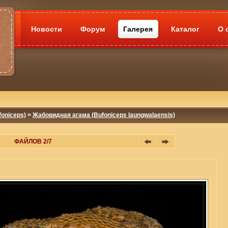
Новости
Форум
Галерея
Каталог
О 
oniceps)
>
Жабовидная агама (Bufoniceps laungwalaensis)
ФАЙЛОВ 2/7