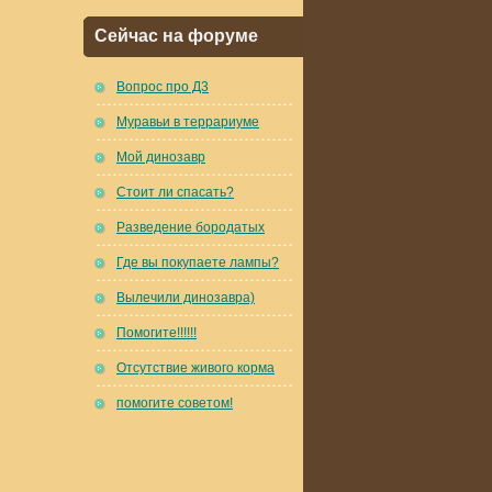
Сейчас на форуме
Вопрос про Д3
Муравьи в террариуме
Мой динозавр
Стоит ли спасать?
Разведение бородатых
Где вы покупаете лампы?
Вылечили динозавра)
Помогите!!!!!!
Отсутствие живого корма
помогите советом!