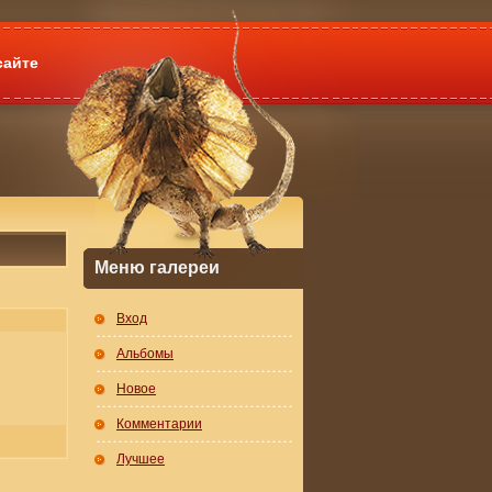
сайте
Меню галереи
Вход
Альбомы
Новое
Комментарии
Лучшее