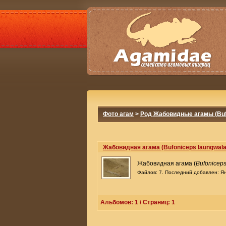
Фото агам
>
Род Жабовидные агамы (Buf
Жабовидная агама (Bufoniceps laungwala
Жабовидная агама (
Bufoniceps
Файлов: 7. Последний добавлен: Ян
Альбомов: 1 / Страниц: 1