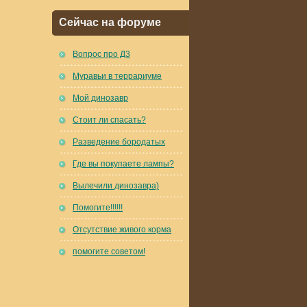
Сейчас на форуме
Вопрос про Д3
Муравьи в террариуме
Мой динозавр
Стоит ли спасать?
Разведение бородатых
Где вы покупаете лампы?
Вылечили динозавра)
Помогите!!!!!!
Отсутствие живого корма
помогите советом!