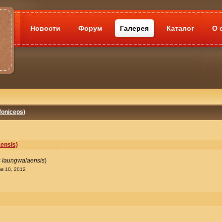
Новости
Форум
Галерея
Каталог
О 
oniceps)
ensis)
 laungwalaensis
)
в 10, 2012