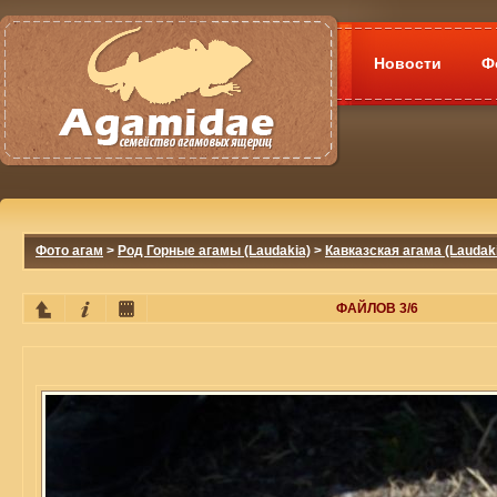
Новости
Ф
Фото агам
>
Род Горные агамы (Laudakia)
>
Кавказская агама (Laudaki
ФАЙЛОВ 3/6