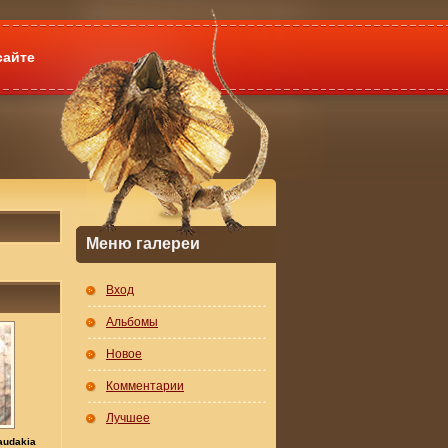
сайте
Меню галереи
Вход
Альбомы
Новое
Комментарии
Лучшее
audakia