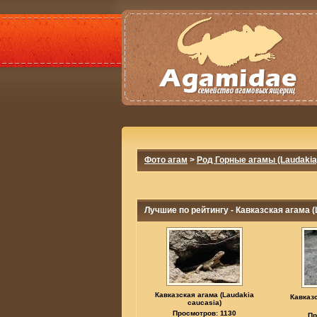
Фото агам
>
Род Горные агамы (Laudakia
Лучшие по рейтингу - Кавказская агама (
Кавказская агама (Laudakia
Кавказс
caucasia)
Просмотров: 1130
Пр