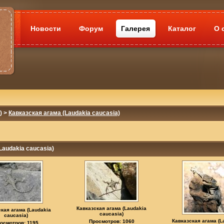
Новости
Форум
Галерея
Каталог
О 
)
>
Кавказская агама (Laudakia caucasia)
Laudakia caucasia)
Кавказская агама (Laudakia
кая агама (Laudakia
caucasia)
caucasia)
Кавказская агама (L
Просмотров: 1060
осмотров: 1195