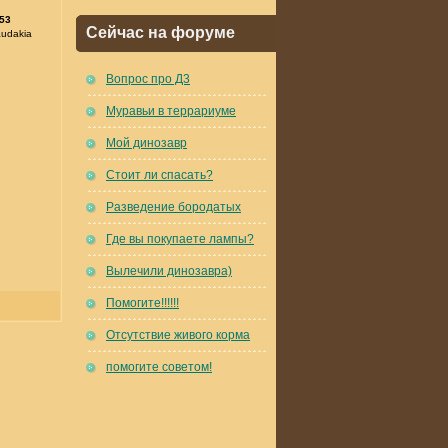
53
Сейчас на форуме
audakia
Вопрос про Д3
Муравьи в террариуме
Мой динозавр
Стоит ли спасать?
Разведение бородатых
Где вы покупаете лампы?
Вылечили динозавра)
Помогите!!!!!!
Отсутствие живого корма
помогите советом!