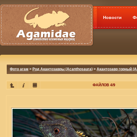
Новости
Ф
Фото агам
>
Род Акантозавры (Acanthosaura)
>
Акантозавр горный (A
ФАЙЛОВ 4/9