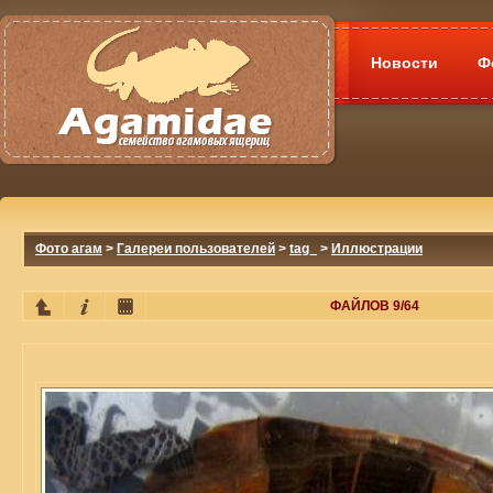
Новости
Ф
Фото агам
>
Галереи пользователей
>
tag_
>
Иллюстрации
ФАЙЛОВ 9/64