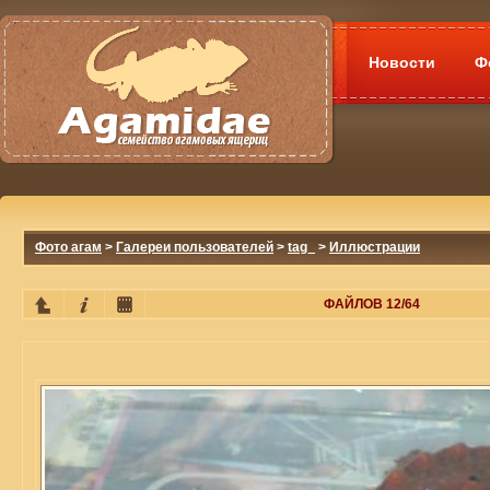
Новости
Ф
Фото агам
>
Галереи пользователей
>
tag_
>
Иллюстрации
ФАЙЛОВ 12/64