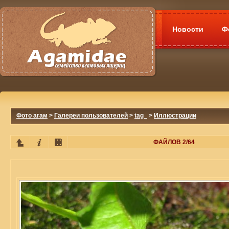
Новости
Ф
Фото агам
>
Галереи пользователей
>
tag_
>
Иллюстрации
ФАЙЛОВ 2/64