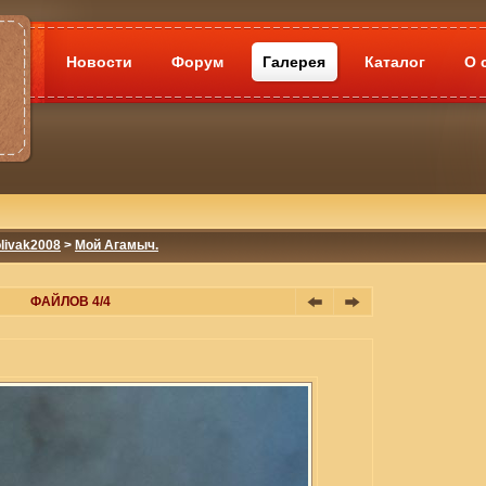
Новости
Форум
Галерея
Каталог
О 
livak2008
>
Мой Агамыч.
ФАЙЛОВ 4/4