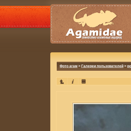
Фото агам
>
Галереи пользователей
>
po