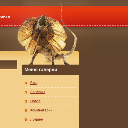
сайте
Меню галереи
Вход
Альбомы
Новое
Комментарии
Лучшее