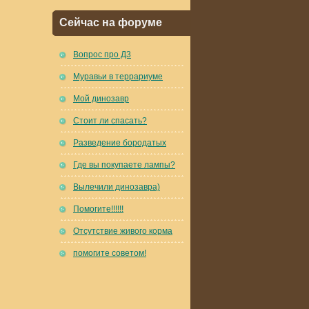
Сейчас на форуме
Вопрос про Д3
Муравьи в террариуме
Мой динозавр
Стоит ли спасать?
Разведение бородатых
Где вы покупаете лампы?
Вылечили динозавра)
Помогите!!!!!!
Отсутствие живого корма
помогите советом!