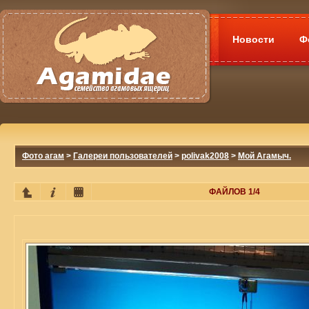
Новости
Ф
Фото агам
>
Галереи пользователей
>
polivak2008
>
Мой Агамыч.
ФАЙЛОВ 1/4