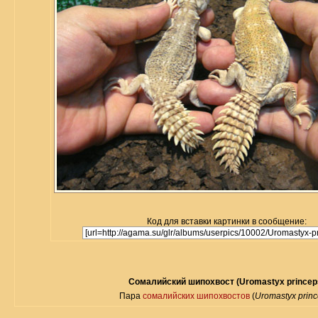
Код для вставки картинки в сообщение:
Сомалийский шипохвост (Uromastyx princep
Пара
сомалийских шипохвостов
(
Uromastyx prin