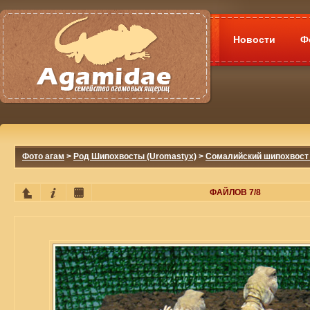
Новости
Ф
Фото агам
>
Род Шипохвосты (Uromastyx)
>
Сомалийский шипохвост 
ФАЙЛОВ 7/8